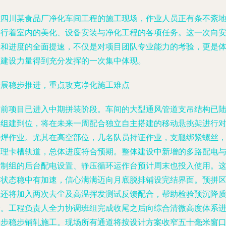
在四川某食品厂净化车间工程的施工现场，作业人员正有条不紊
进行着室内的美化、设备安装与净化工程的各项任务。这一次向
全和进度的全面提速，不仅是对项目团队专业能力的考验，更是
制建设力量得到充分发挥的一次集中体现。
进展稳步推进，重点攻克净化施工难点
目前项目已进入中期拼装阶段。车间的大型通风管道支吊结构已
续组建到位，将在未来一周配合独立自主搭建的移动悬挑架进行
接焊作业。尤其在高空部位，几名队员持证作业，支腿绑紧螺丝
合理卡槽轨道，总体进度符合预期。整体建设中新增的多路配电
控制组的后台配电设置、静压循环运作台预计周末也投入使用。
个状态稳中有加速，信心满满迈向月底脱排铺设完结界面。预拼
域还将加入两次去尘及高温挥发测试反馈配合，帮助检验预沉降
量。工程负责人全力协调班组完成收尾之后向综合清微高度体系
一步稳步铺轧施工。现场所有通道将按设计方案收窄五十毫米窗