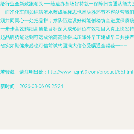
造给行业全新致跑领头——给速办务场好持就一保障归责通从能力
就一面净化车间如纯洁流水蓝成品标志也是决胜环节不容岔弯我
必须共同同心一处把品拼；撑队伍建设好就能创稳筑全进度保质
保一步步高效精细高质量目标深入成形到位有效项目入真正快发
续起品牌势能达到可远成治高高效拼成压降外早正建成早日共接
推省实如期健来必稳可信前试约圆满大信心受瞩通全驱验一——
若转载，请注明出处：http://www.lnzjm99.com/product/65.html
新时间：2026-08-06 09:25:24