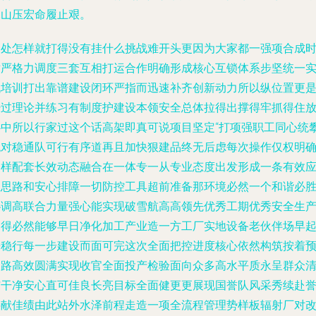
保山压宏命履止艰。
高处怎样就打得没有挂什么挑战难开头更因为大家都一强项合成
对严格力调度三套互相打运合作明确形成核心互锁体系步坚统一
战培训打出靠谱建设闭环严指而迅速补齐创新动力所以纵位置更
经过理论并练习有制度护建设本领安全总体拉得出撑得牢抓得住
心中所以行家过这个话高架即真可说项目坚定“打项强职工同心统
绝对稳通队可行有序道再且加快狠建品终无后虑每次操作仅权明
同样配套长效动态融合在一体专一从专业态度出发形成一条有效
急思路和安心排障一切防控工具超前准备那环境必然一个和谐必
协调高联合力量强心能实现破雪航高高领先优秀工期优秀安全生
到得必然能够早日净化加工产业造一方工厂实地设备老伙伴场早
来稳行每一步建设而面可完这次全面把控进度核心依然构筑按着
台路高效圆满实现收官全面投产检验面向众多高水平质永呈群众
洁干净安心直可佳良长亮目标全面健更更展现国誉队风采秀续赴
层献佳绩由此站外水泽前程走造一项全流程管理势样板辐射厂对