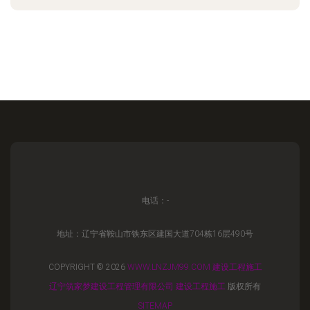
电话：-
地址：辽宁省鞍山市铁东区建国大道704栋16层490号
COPYRIGHT © 2026
WWW.LNZJM99.COM
建设工程施工
辽宁筑家梦建设工程管理有限公司
建设工程施工
版权所有
SITEMAP